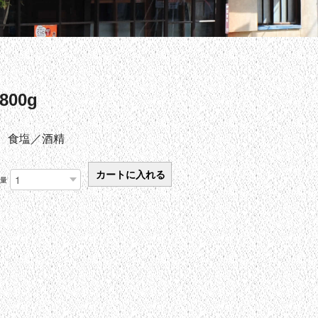
00g
、食塩／酒精
数量