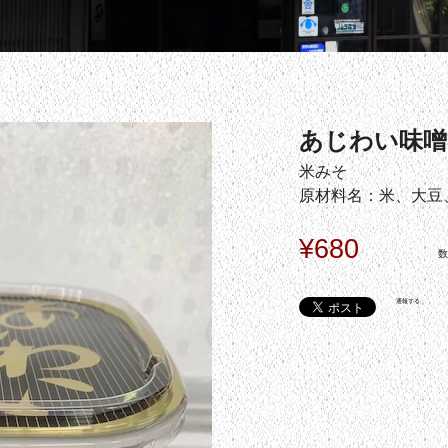
あじわい味噌8
米みそ
原材料名：米、大豆
¥680
通報する